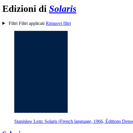
Edizioni di
Solaris
Filtri
Filtri applicati
Rimuovi filtri
Stanisław Lem: Solaris (French language, 1966, Éditions Deno