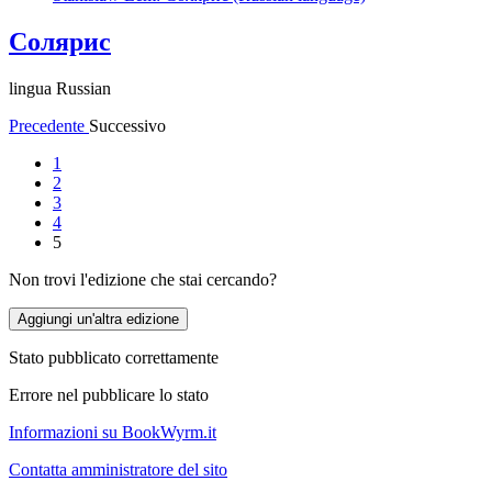
Солярис
lingua Russian
Precedente
Successivo
1
2
3
4
5
Non trovi l'edizione che stai cercando?
Aggiungi un'altra edizione
Stato pubblicato correttamente
Errore nel pubblicare lo stato
Informazioni su BookWyrm.it
Contatta amministratore del sito