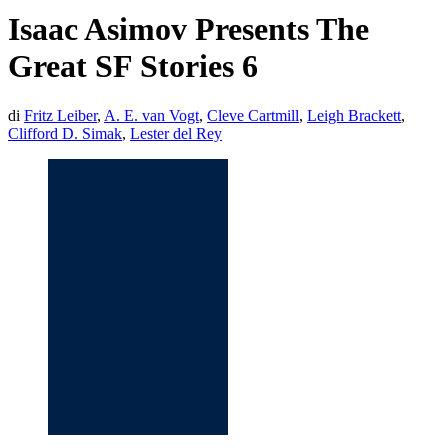
Isaac Asimov Presents The
Great SF Stories 6
di
Fritz Leiber
,
A. E. van Vogt
,
Cleve Cartmill
,
Leigh Brackett
,
Clifford D. Simak
,
Lester del Rey