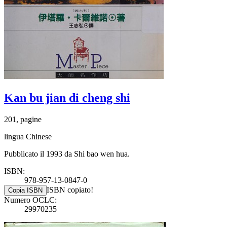
Kan bu jian di cheng shi
201, pagine
lingua Chinese
Pubblicato il 1993 da Shi bao wen hua.
ISBN:
978-957-13-0847-0
ISBN copiato!
Copia ISBN
Numero OCLC:
29970235