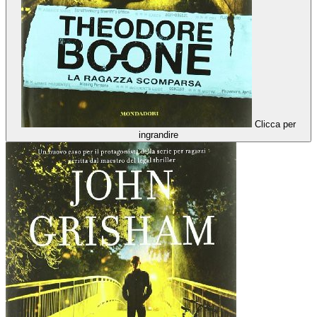
Clicca per
ingrandire