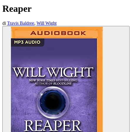
Reaper
di
Travis Baldree
,
Will Wight