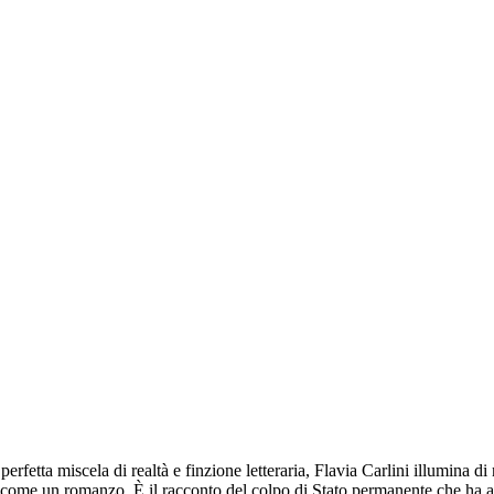
erfetta miscela di realtà e finzione letteraria, Flavia Carlini illumina
ta come un romanzo. È il racconto del colpo di Stato permanente che ha