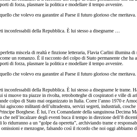
porti di forza, plasmare la politica e modellare il tempo avvenire.
uello che volevo era garantire al Paese il futuro glorioso che meritava. 
i inconfessabili della Repubblica. È lui stesso a disegnarne …
erfetta miscela di realtà e finzione letteraria, Flavia Carlini illumina
ta come un romanzo. È il racconto del colpo di Stato permanente che ha
porti di forza, plasmare la politica e modellare il tempo avvenire.
uello che volevo era garantire al Paese il futuro glorioso che meritava. 
 inconfessabili della Repubblica. È lui stesso a disegnarne le trame. H
i si muove tra piazze in rivolta, retrobotteghe di cospiratori e ville di ar
grande colpo di Stato mai organizzato in Italia. Corre l’anno 1970 e Am
i agiscono militanti dell’ultradestra, servizi segreti, industriali, cosch
Principe Borghese. È lui, l’ex Comandante della sanguinosa Decima Mas, 
ia che nell’incalzare degli eventi buca il tempo in direzione dell’8 dice
li lo ridurranno a un “golpe da operetta”, archiviando trame e responsab
à, omissioni e menzogne, falsando così il ricordo che noi oggi abbiamo de