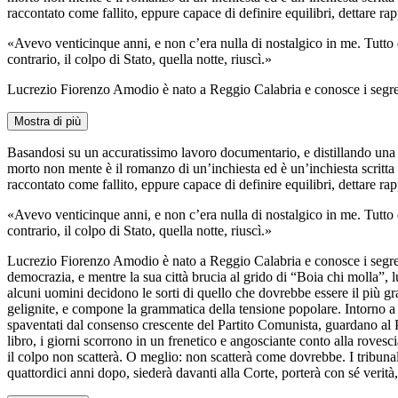
raccontato come fallito, eppure capace di definire equilibri, dettare rap
«Avevo venticinque anni, e non c’era nulla di nostalgico in me. Tutto q
contrario, il colpo di Stato, quella notte, riuscì.»
Lucrezio Fiorenzo Amodio è nato a Reggio Calabria e conosce i segret
Mostra di più
Basandosi su un accuratissimo lavoro documentario, e distillando una p
morto non mente è il romanzo di un’inchiesta ed è un’inchiesta scrit
raccontato come fallito, eppure capace di definire equilibri, dettare rap
«Avevo venticinque anni, e non c’era nulla di nostalgico in me. Tutto q
contrario, il colpo di Stato, quella notte, riuscì.»
Lucrezio Fiorenzo Amodio è nato a Reggio Calabria e conosce i segreti
democrazia, e mentre la sua città brucia al grido di “Boia chi molla”, lu
alcuni uomini decidono le sorti di quello che dovrebbe essere il più 
gelignite, e compone la grammatica della tensione popolare. Intorno a lu
spaventati dal consenso crescente del Partito Comunista, guardano al 
libro, i giorni scorrono in un frenetico e angosciante conto alla rovesc
il colpo non scatterà. O meglio: non scatterà come dovrebbe. I tribuna
quattordici anni dopo, siederà davanti alla Corte, porterà con sé verit