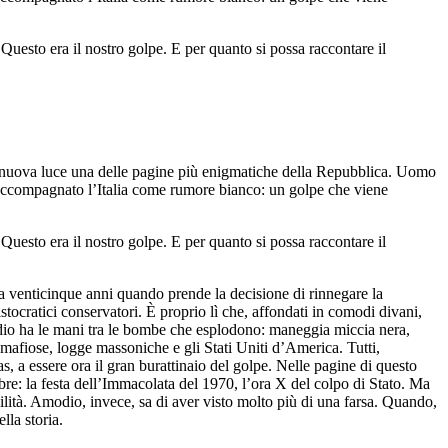
Questo era il nostro golpe. E per quanto si possa raccontare il
 di nuova luce una delle pagine più enigmatiche della Repubblica. Uomo
 accompagnato l’Italia come rumore bianco: un golpe che viene
Questo era il nostro golpe. E per quanto si possa raccontare il
a venticinque anni quando prende la decisione di rinnegare la
istocratici conservatori. È proprio lì che, affondati in comodi divani,
odio ha le mani tra le bombe che esplodono: maneggia miccia nera,
e mafiose, logge massoniche e gli Stati Uniti d’America. Tutti,
a essere ora il gran burattinaio del golpe. Nelle pagine di questo
mbre: la festa dell’Immacolata del 1970, l’ora X del colpo di Stato. Ma
ilità. Amodio, invece, sa di aver visto molto più di una farsa. Quando,
lla storia.