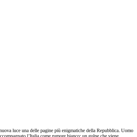
 di nuova luce una delle pagine più enigmatiche della Repubblica. Uomo
 accompagnato l’Italia come rumore bianco: un golpe che viene