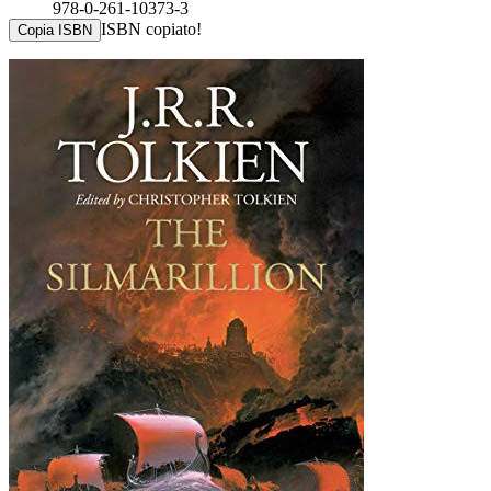
978-0-261-10373-3
ISBN copiato!
Copia ISBN