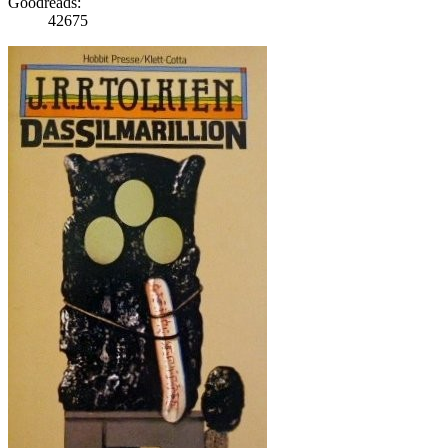
Goodreads:
42675