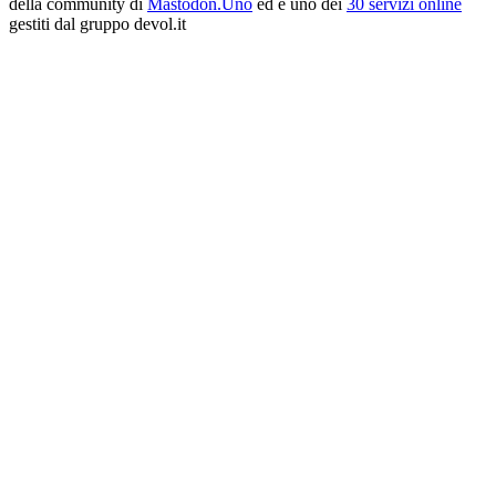
della community di
Mastodon.Uno
ed è uno dei
30 servizi online
gestiti dal gruppo devol.it