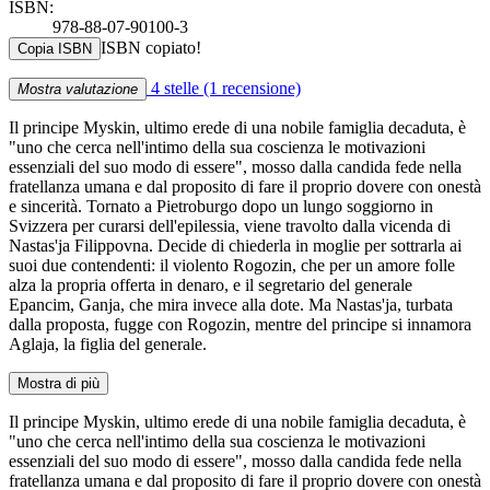
ISBN:
978-88-07-90100-3
ISBN copiato!
Copia ISBN
4 stelle
(1 recensione)
Mostra valutazione
Il principe Myskin, ultimo erede di una nobile famiglia decaduta, è
"uno che cerca nell'intimo della sua coscienza le motivazioni
essenziali del suo modo di essere", mosso dalla candida fede nella
fratellanza umana e dal proposito di fare il proprio dovere con onestà
e sincerità. Tornato a Pietroburgo dopo un lungo soggiorno in
Svizzera per curarsi dell'epilessia, viene travolto dalla vicenda di
Nastas'ja Filippovna. Decide di chiederla in moglie per sottrarla ai
suoi due contendenti: il violento Rogozin, che per un amore folle
alza la propria offerta in denaro, e il segretario del generale
Epancim, Ganja, che mira invece alla dote. Ma Nastas'ja, turbata
dalla proposta, fugge con Rogozin, mentre del principe si innamora
Aglaja, la figlia del generale.
Mostra di più
Il principe Myskin, ultimo erede di una nobile famiglia decaduta, è
"uno che cerca nell'intimo della sua coscienza le motivazioni
essenziali del suo modo di essere", mosso dalla candida fede nella
fratellanza umana e dal proposito di fare il proprio dovere con onestà