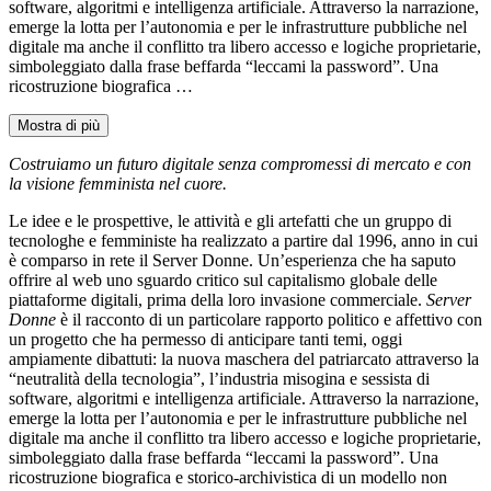
software, algoritmi e intelligenza artificiale. Attraverso la narrazione,
emerge la lotta per l’autonomia e per le infrastrutture pubbliche nel
digitale ma anche il conflitto tra libero accesso e logiche proprietarie,
simboleggiato dalla frase beffarda “leccami la password”. Una
ricostruzione biografica …
Mostra di più
Costruiamo un futuro digitale senza compromessi di mercato e con
la visione femminista nel cuore.
Le idee e le prospettive, le attività e gli artefatti che un gruppo di
tecnologhe e femministe ha realizzato a partire dal 1996, anno in cui
è comparso in rete il Server Donne. Un’esperienza che ha saputo
offrire al web uno sguardo critico sul capitalismo globale delle
piattaforme digitali, prima della loro invasione commerciale.
Server
Donne
è il racconto di un particolare rapporto politico e affettivo con
un progetto che ha permesso di anticipare tanti temi, oggi
ampiamente dibattuti: la nuova maschera del patriarcato attraverso la
“neutralità della tecnologia”, l’industria misogina e sessista di
software, algoritmi e intelligenza artificiale. Attraverso la narrazione,
emerge la lotta per l’autonomia e per le infrastrutture pubbliche nel
digitale ma anche il conflitto tra libero accesso e logiche proprietarie,
simboleggiato dalla frase beffarda “leccami la password”. Una
ricostruzione biografica e storico-archivistica di un modello non