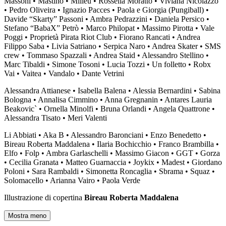
Massoni • Mastino • Milieu • Rossella Moratto • Viviana Nicolazzo
• Pedro Oliveira • Ignazio Pacces • Paola e Giorgia (Pungiball) •
Davide “Skarty” Passoni • Ambra Pedrazzini • Daniela Persico •
Stefano “BabaX” Petrò • Marco Philopat • Massimo Pirotta • Vale
Poggi • Proprietà Pirata Riot Club • Fiorano Rancati • Andrea
Filippo Saba • Livia Satriano • Serpica Naro • Andrea Skater • SMS
crew • Tommaso Spazzali • Andrea Staid • Alessandro Stellino •
Marc Tibaldi • Simone Tosoni • Lucia Tozzi • Un folletto • Robx
Vai • Vaitea • Vandalo • Dante Vetrini
Alessandra Attianese • Isabella Balena • Alessia Bernardini • Sabina
Bologna • Annalisa Cimmino • Anna Gregnanin • Antares Lauria
Beakovic` • Ornella Minolfi • Bruna Orlandi • Angela Quattrone •
Alessandra Tisato • Meri Valenti
Li Abbiati • Aka B • Alessandro Baronciani • Enzo Benedetto •
Bireau Roberta Maddalena • Ilaria Bochicchio • Franco Brambilla •
Elfo • Folp • Ambra Garlaschelli • Massimo Giacon • GGT • Gorza
• Cecilia Granata • Matteo Guarnaccia • Joykix • Madest • Giordano
Poloni • Sara Rambaldi • Simonetta Roncaglia • Sbrama • Squaz •
Solomacello • Arianna Vairo • Paola Verde
Illustrazione di copertina
Bireau Roberta Maddalena
Mostra meno