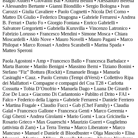
Biagio Autieri • Giovanni Bai • Andrea Bellini • Alessandro Beretta
• Alessandro Bertante • Gianni Biondillo • Sergio Bologna • Ivan
Carozzi • Giulia Cavaliere • Paolo Cognetti • Nicola Del Corno •
Matteo Di Giulio • Federico Dragogna • Gabriele Ferraresi • Andrea
B. Ferrari • Dario Fo • Giorgio Fontana • Enrico Gabrielli •
Salvatore Gregorietti • Gabriella Kuruvilla • Vincenzo Latronico •
Fabrizio Lorusso • Francesco Mendini • Simone Mosca • Chiara
Moscardelli • Aldo Nove • Mauro Novelli • Mauro Pagani • Marco
Philopat • Marco Rossari • Andrea Scarabelli • Marina Spada •
Matteo Speroni
Paola Agostoni • Amp • Francesco Ballo • Francesca Barbalace •
Marta Barone • Manlio Benigni • Massimo Berni • Tiziano Bonini •
Stefano “Fiz” Bottura (Rockit) • Emanuele Braga • Manuela
Casiraghi • Cauz. • Paolo Cerruto (Tempi diVersi) • Collettivo Ripa
dei Malfattori • Compagne e compagni del Coa T28 • Carlotta
Cossutta • Tobia D’Onofrio • Manuela Dago • Luana De Girardi •
Zoe De Luca • Giacomo Di Carlantonio • Pablito el Drito • FAI •
Falco • Federico della Ligera • Gabriele Ferraresi • Daniele Ferriero
• Martina Fragale • Claudio Fucci • Gab (Chef Family) • Claudia
Galal • Francesco Gallone • Francesca Genti • Marco Geremia •
Gigi Gherzi • Andrea Girolami • Mario Gorni • Luca Gricinella •
Rosario Grieco • Max Guareschi • Maurizio Guerri • Guglielmo
(attivista di Zam) • La Terra Trema • Marco Liberatore • Marco
Mancuso • Manuel e Daniele di Bloodbuster • Olga Mascolo • Elisa