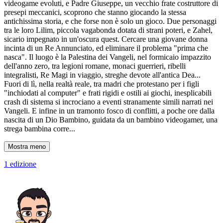
videogame evoluti, e Padre Giuseppe, un vecchio frate costruttore di
presepi meccanici, scoprono che stanno giocando la stessa
antichissima storia, e che forse non è solo un gioco. Due personaggi
tra le loro Lilim, piccola vagabonda dotata di strani poteri, e Zahel,
sicario impegnato in un'oscura quest. Cercare una giovane donna
incinta di un Re Annunciato, ed eliminare il problema "prima che
nasca". Il luogo è la Palestina dei Vangeli, nel formicaio impazzito
dell'anno zero, tra legioni romane, monaci guerrieri, ribelli
integralisti, Re Magi in viaggio, streghe devote all'antica Dea...
Fuori di lì, nella realtà reale, tra madri che protestano per i figli
"inchiodati al computer" e frati rigidi e ostili ai giochi, inesplicabili
crash di sistema si incrociano a eventi stranamente simili narrati nei
Vangeli. E infine in un tramonto fosco di conflitti, a poche ore dalla
nascita di un Dio Bambino, guidata da un bambino videogamer, una
strega bambina corre...
Mostra meno
1 edizione