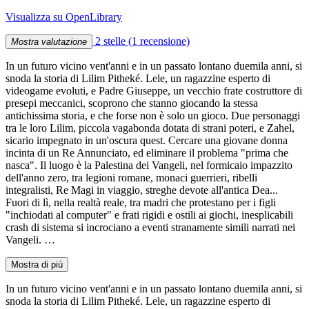
Visualizza su OpenLibrary
2 stelle
(1 recensione)
Mostra valutazione
In un futuro vicino vent'anni e in un passato lontano duemila anni, si
snoda la storia di Lilim Pitheké. Lele, un ragazzine esperto di
videogame evoluti, e Padre Giuseppe, un vecchio frate costruttore di
presepi meccanici, scoprono che stanno giocando la stessa
antichissima storia, e che forse non è solo un gioco. Due personaggi
tra le loro Lilim, piccola vagabonda dotata di strani poteri, e Zahel,
sicario impegnato in un'oscura quest. Cercare una giovane donna
incinta di un Re Annunciato, ed eliminare il problema "prima che
nasca". Il luogo è la Palestina dei Vangeli, nel formicaio impazzito
dell'anno zero, tra legioni romane, monaci guerrieri, ribelli
integralisti, Re Magi in viaggio, streghe devote all'antica Dea...
Fuori di lì, nella realtà reale, tra madri che protestano per i figli
"inchiodati al computer" e frati rigidi e ostili ai giochi, inesplicabili
crash di sistema si incrociano a eventi stranamente simili narrati nei
Vangeli. …
Mostra di più
In un futuro vicino vent'anni e in un passato lontano duemila anni, si
snoda la storia di Lilim Pitheké. Lele, un ragazzine esperto di