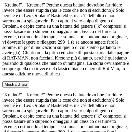
“Kretino!”, “Kretone!” Perché questa battuta dovrebbe far ridere
invece che essere stupida (ma le cose che non si escludono)? Solo
perché è di Leo Ortolani? Basterebbe, ma c’è dell’altro e non
saremo noi a spiegarvelo. Per capire il vero colpo di genio di
Ortolani, e capire come su una battuta del genere (“k” comprese) si
possa basare uno stupendo omaggio a un classico del fumetto
recente, costruendo al tempo stesso una storia autonoma e originale,
vi dovrete leggere o rileggere 299+1 (e se ancora sapete fare le
somme, un po’ di indicazioni su quello di cui stiamo parlando le
avete già). Chi ricorda la prima edizione di questa storia dalle pagine
di RAT-MAN, non faccia il Kretone più di tanto, perché qui stiamo
parlando di qualcosa che manco s’immagina. La storia ovviamente è
sempre quella ma invece del classico bianco e nero di Rat-Man, in
questa edizione nuova di trinca …
Mostra di più
“Kretino!”, “Kretone!” Perché questa battuta dovrebbe far ridere
invece che essere stupida (ma le cose che non si escludono)? Solo
perché è di Leo Ortolani? Basterebbe, ma c’è dell’altro e non
saremo noi a spiegarvelo. Per capire il vero colpo di genio di
Ortolani, e capire come su una battuta del genere (“k” comprese) si
possa basare uno stupendo omaggio a un classico del fumetto
recente, costruendo al tempo stesso una storia autonoma e originale,
vi dovrete leggere o rileggere 299+1 (e se ancora sapete fare le