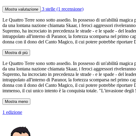
3 stelle
(1 recensione)
Mostra valutazione
Le Quattro Terre sono sotto assedio. In possesso di un'abilità magica pr
da una lontana nazione chiamata Skaar, i feroci aggressori rivelerann
Supremo, ha incrociato in precedenza le strade - e le spade - del leade
intrappolato all'interno di Paranor, la fortezza scomparsa nel primo ca
donna con il dono del Canto Magico, il cui potere potrebbe riportar
Mostra di più
Le Quattro Terre sono sotto assedio. In possesso di un'abilità magica pr
da una lontana nazione chiamata Skaar, i feroci aggressori rivelerann
Supremo, ha incrociato in precedenza le strade - e le spade - del leade
intrappolato all'interno di Paranor, la fortezza scomparsa nel primo ca
donna con il dono del Canto Magico, il cui potere potrebbe riportare D
immenso, il cui unico intento è la conquista totale. "L'invasione degl
Mostra meno
1 edizione