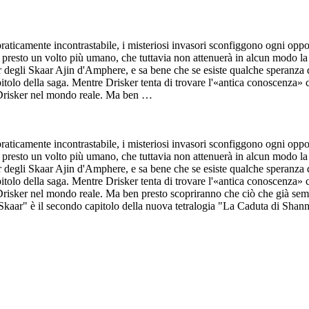
aticamente incontrastabile, i misteriosi invasori sconfiggono ogni opposi
o presto un volto più umano, che tuttavia non attenuerà in alcun modo la
r degli Skaar Ajin d'Amphere, e sa bene che se esiste qualche speranza d
pitolo della saga. Mentre Drisker tenta di trovare l'«antica conoscenza»
e Drisker nel mondo reale. Ma ben …
aticamente incontrastabile, i misteriosi invasori sconfiggono ogni opposi
o presto un volto più umano, che tuttavia non attenuerà in alcun modo la
r degli Skaar Ajin d'Amphere, e sa bene che se esiste qualche speranza d
pitolo della saga. Mentre Drisker tenta di trovare l'«antica conoscenza»
risker nel mondo reale. Ma ben presto scopriranno che ciò che già sembr
i Skaar" è il secondo capitolo della nuova tetralogia "La Caduta di Sha