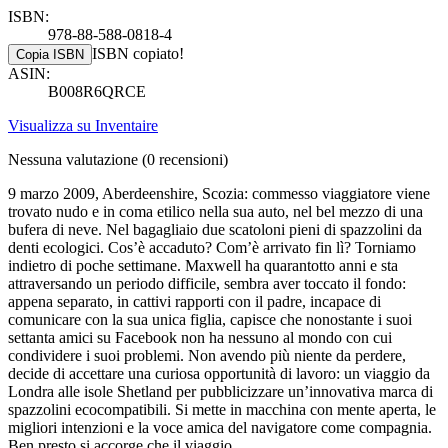
ISBN:
978-88-588-0818-4
ISBN copiato!
Copia ISBN
ASIN:
B008R6QRCE
Visualizza su Inventaire
Nessuna valutazione
(0 recensioni)
9 marzo 2009, Aberdeenshire, Scozia: commesso viaggiatore viene
trovato nudo e in coma etilico nella sua auto, nel bel mezzo di una
bufera di neve. Nel bagagliaio due scatoloni pieni di spazzolini da
denti ecologici. Cos’è accaduto? Com’è arrivato fin lì? Torniamo
indietro di poche settimane. Maxwell ha quarantotto anni e sta
attraversando un periodo difficile, sembra aver toccato il fondo:
appena separato, in cattivi rapporti con il padre, incapace di
comunicare con la sua unica figlia, capisce che nonostante i suoi
settanta amici su Facebook non ha nessuno al mondo con cui
condividere i suoi problemi. Non avendo più niente da perdere,
decide di accettare una curiosa opportunità di lavoro: un viaggio da
Londra alle isole Shetland per pubblicizzare un’innovativa marca di
spazzolini ecocompatibili. Si mette in macchina con mente aperta, le
migliori intenzioni e la voce amica del navigatore come compagnia.
Ben presto si accorge che il viaggio …