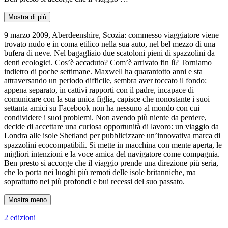
Mostra di più
9 marzo 2009, Aberdeenshire, Scozia: commesso viaggiatore viene
trovato nudo e in coma etilico nella sua auto, nel bel mezzo di una
bufera di neve. Nel bagagliaio due scatoloni pieni di spazzolini da
denti ecologici. Cos’è accaduto? Com’è arrivato fin lì? Torniamo
indietro di poche settimane. Maxwell ha quarantotto anni e sta
attraversando un periodo difficile, sembra aver toccato il fondo:
appena separato, in cattivi rapporti con il padre, incapace di
comunicare con la sua unica figlia, capisce che nonostante i suoi
settanta amici su Facebook non ha nessuno al mondo con cui
condividere i suoi problemi. Non avendo più niente da perdere,
decide di accettare una curiosa opportunità di lavoro: un viaggio da
Londra alle isole Shetland per pubblicizzare un’innovativa marca di
spazzolini ecocompatibili. Si mette in macchina con mente aperta, le
migliori intenzioni e la voce amica del navigatore come compagnia.
Ben presto si accorge che il viaggio prende una direzione più seria,
che lo porta nei luoghi più remoti delle isole britanniche, ma
soprattutto nei più profondi e bui recessi del suo passato.
Mostra meno
2 edizioni