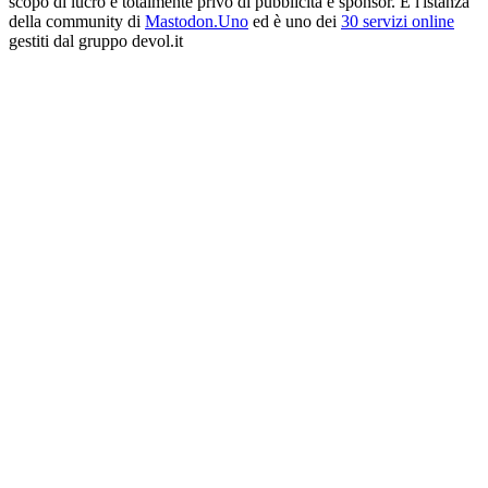
scopo di lucro e totalmente privo di pubblicità e sponsor. È l'istanza
della community di
Mastodon.Uno
ed è uno dei
30 servizi online
gestiti dal gruppo devol.it