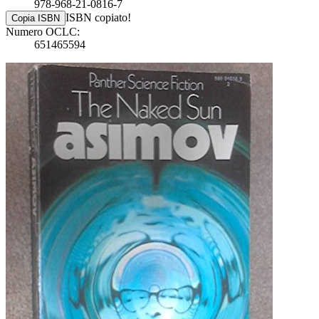
978-968-21-0816-7
ISBN copiato!
Copia ISBN
Numero OCLC:
651465594