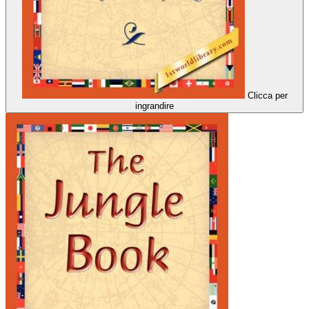
Clicca per
ingrandire