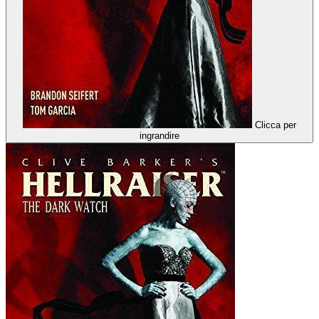
Clicca per
ingrandire