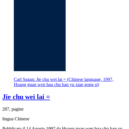
Carl Sagan: Jie chu wei lai = (Chinese language, 1997,
Huang guan wen hua chu ban yu xian gong si)
Jie chu wei lai =
287, pagine
lingua Chinese
Pubblicato il 14 Agosto 1997 da Huang guan wen hua chu ban yu