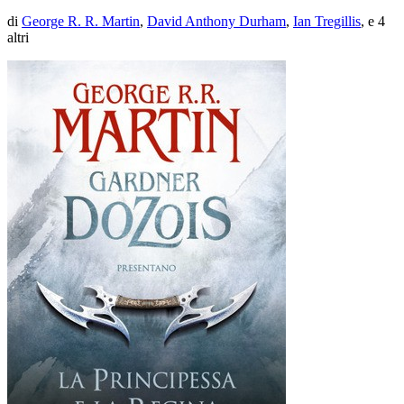
di
George R. R. Martin
,
David Anthony Durham
,
Ian Tregillis
, e 4
altri