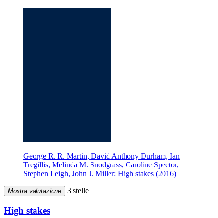
George R. R. Martin, David Anthony Durham, Ian
Tregillis, Melinda M. Snodgrass, Caroline Spector,
Stephen Leigh, John J. Miller: High stakes (2016)
3 stelle
Mostra valutazione
High stakes