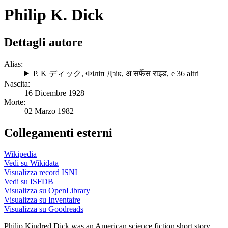
Philip K. Dick
Dettagli autore
Alias:
P. K ディック
,
Філіп Дзік
,
अ सर्फेस राइड
, e 36 altri
Nascita:
16 Dicembre 1928
Morte:
02 Marzo 1982
Collegamenti esterni
Wikipedia
Vedi su Wikidata
Visualizza record ISNI
Vedi su ISFDB
Visualizza su OpenLibrary
Visualizza su Inventaire
Visualizza su Goodreads
Philip Kindred Dick was an American science fiction short story