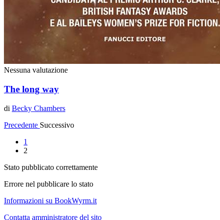
Nessuna valutazione
The long way
di
Becky Chambers
Precedente
Successivo
1
2
Stato pubblicato correttamente
Errore nel pubblicare lo stato
Informazioni su BookWyrm.it
Contatta amministratore del sito