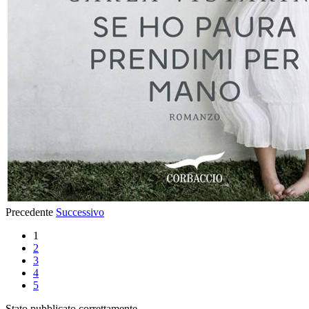
Precedente
Successivo
1
2
3
4
5
Stato pubblicato correttamente