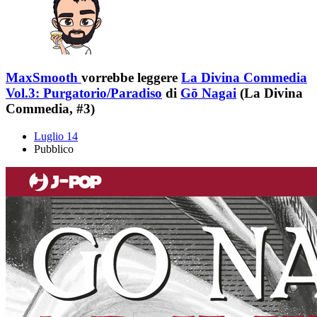
MaxSmooth
vorrebbe leggere
La Divina Commedia
Vol.3: Purgatorio/Paradiso
di
Gō Nagai
(La Divina
Commedia, #3)
Luglio 14
Pubblico