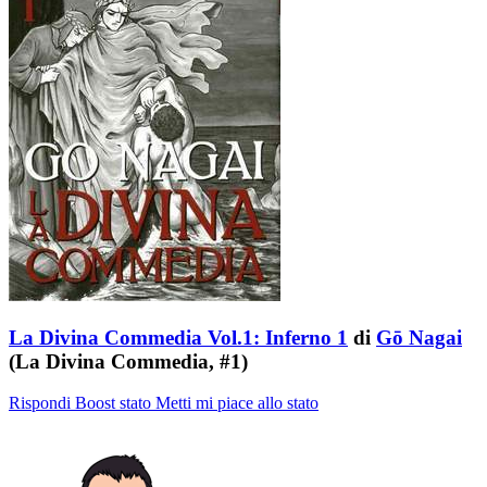
La Divina Commedia Vol.1: Inferno 1
di
Gō Nagai
(La Divina Commedia, #1)
Rispondi
Boost stato
Metti mi piace allo stato