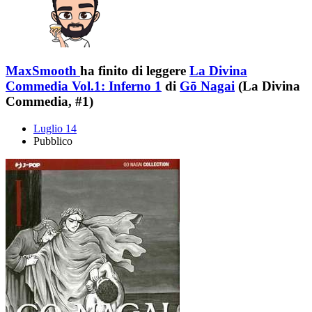
MaxSmooth
ha finito di leggere
La Divina
Commedia Vol.1: Inferno 1
di
Gō Nagai
(La Divina
Commedia, #1)
Luglio 14
Pubblico