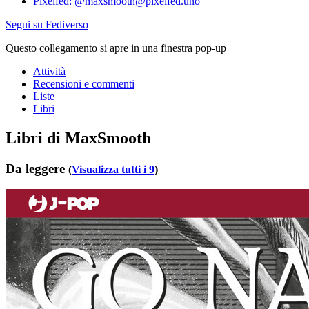
Pixelfed: @maxsmooth@pixelfed.uno
Segui su Fediverso
Questo collegamento si apre in una finestra pop-up
Attività
Recensioni e commenti
Liste
Libri
Libri di MaxSmooth
Da leggere
(
Visualizza tutti i 9
)