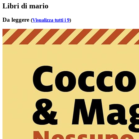
Libri di mario
Da leggere
(
Visualizza tutti i 9
)