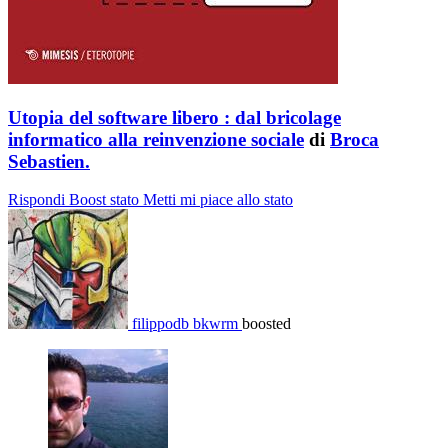
Utopia del software libero : dal bricolage
informatico alla reinvenzione sociale
di
Broca
Sebastien.
Rispondi
Boost stato
Metti mi piace allo stato
filippodb bkwrm
boosted