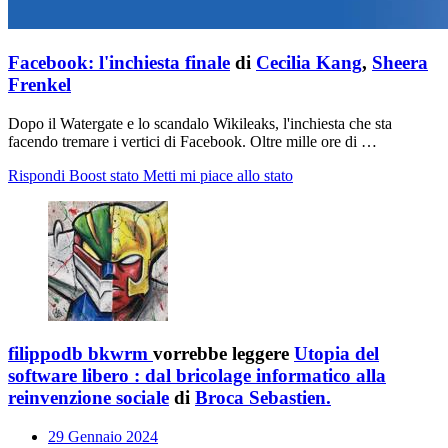
Facebook: l'inchiesta finale
di
Cecilia Kang
,
Sheera
Frenkel
Dopo il Watergate e lo scandalo Wikileaks, l'inchiesta che sta
facendo tremare i vertici di Facebook. Oltre mille ore di …
Rispondi
Boost stato
Metti mi piace allo stato
filippodb bkwrm
vorrebbe leggere
Utopia del
software libero : dal bricolage informatico alla
reinvenzione sociale
di
Broca Sebastien.
29 Gennaio 2024