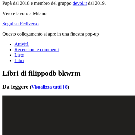
Papà dal 2018 e membro del gruppo
devol.it
dal 2019.
Vivo e lavoro a Milano.
Segui su Fediverso
Questo collegamento si apre in una finestra pop-up
Attività
Recensioni e commenti
Liste
Libri
Libri di filippodb bkwrm
Da leggere
(
Visualizza tutti i 8
)