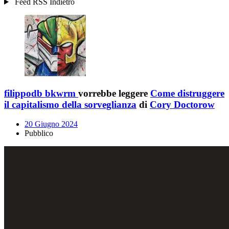
Feed RSS
Indietro
filippodb bkwrm
vorrebbe leggere
Come distruggere
il capitalismo della sorveglianza
di
Cory Doctorow
20 Giugno 2024
Pubblico