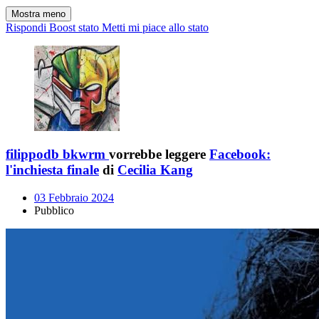
Mostra meno
Rispondi
Boost stato
Metti mi piace allo stato
filippodb bkwrm
vorrebbe leggere
Facebook:
l'inchiesta finale
di
Cecilia Kang
03 Febbraio 2024
Pubblico