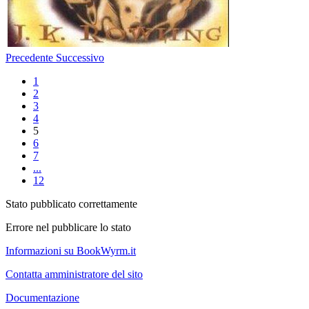
Precedente
Successivo
1
2
3
4
5
6
7
...
12
Stato pubblicato correttamente
Errore nel pubblicare lo stato
Informazioni su BookWyrm.it
Contatta amministratore del sito
Documentazione