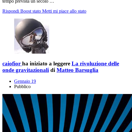
tempo prevista un secolo …
Rispondi
Boost stato
Metti mi piace allo stato
caiofior
ha iniziato a leggere
La rivoluzione delle
onde gravitazionali
di
Matteo Barsuglia
Gennaio 19
Pubblico