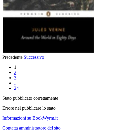
Precedente
Successivo
1
2
3
...
24
Stato pubblicato correttamente
Errore nel pubblicare lo stato
Informazioni su BookWyrm.it
Contatta amministratore del sito