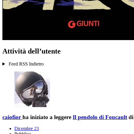
Attività dell’utente
Feed RSS
Indietro
caiofior
ha iniziato a leggere
Il pendolo di Foucault
d
Dicembre 23
Pubblico