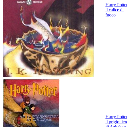
Harry Potte
il calice di
fuoco
Harry Potte
il prigionier
di Azkaban