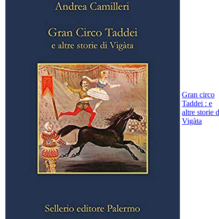
Gran circo
Taddei : e
altre storie d
Vigàta