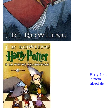
Harry Potte
la pietra
filosofale