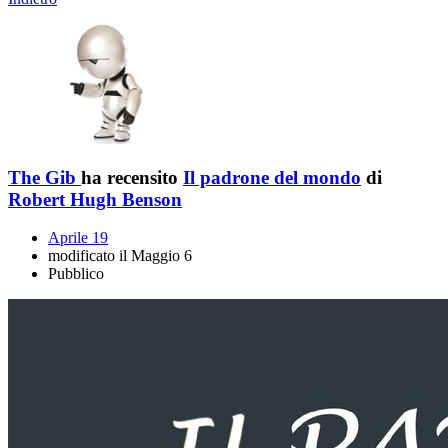
The Gib
ha recensito
Il padrone del mondo
di
Robert Hugh Benson
Aprile 19
modificato il Maggio 6
Pubblico