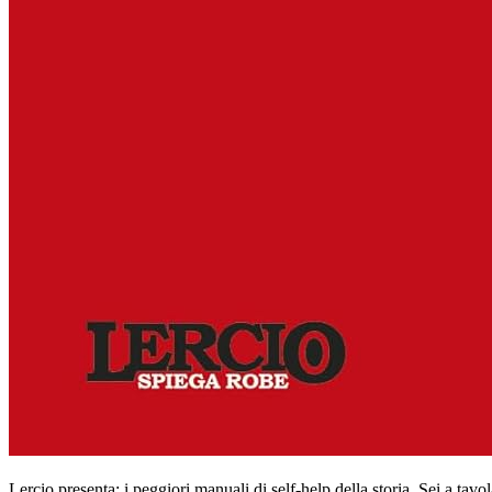
Lercio presenta: i peggiori manuali di self-help della storia. Sei a tav