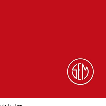
ola da dodici ore …