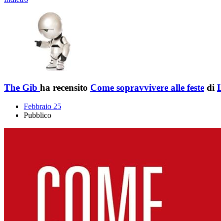
The Gib
ha recensito
Come sopravvivere alle feste
di
Febbraio 25
Pubblico