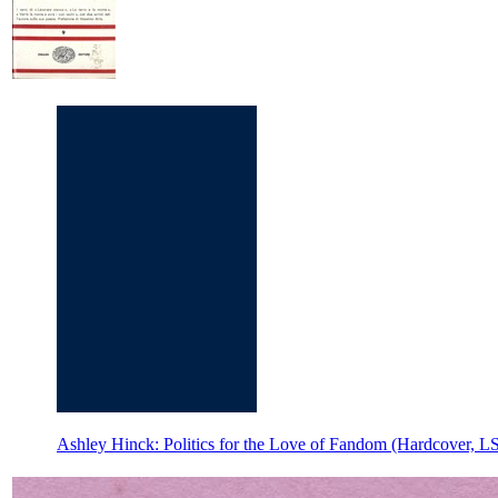
Ashley Hinck: Politics for the Love of Fandom (Hardcover, L